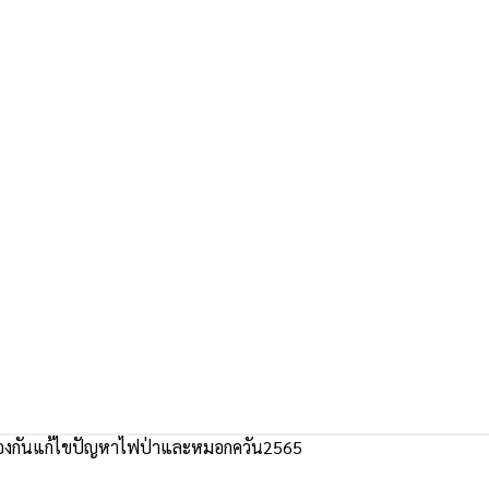
งกันแก้ไขปัญหาไฟป่าและหมอกควัน2565