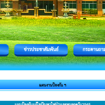
ข่าวประชาสัมพันธ์
กระดานถา
แผนงานป้องกัน ฯ
แผนป้องกันแก้ไขปัญหาไฟป่าและหมอกควัน2565